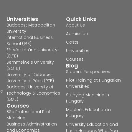
Universities
Quick Links
Budapest Metropolitan
About Us
University
Admission
International Business
Costs
School (IBS)
Eötvös Loránd University
Universities
(ELTE)
Courses
Semmelweis University
Blog
(SOTE)
Student Perspectives
University of Debrecen
Pilot Training at Hungarian
University of Pécs (PTE)
Universities
Budapest University of
he
Technology & Economics
Studying Medicine in
(BME)
Hungary
Courses
Master’s Education in
BSc Professional Pilot
Hungary
Medicine
Business Administration
University Education and
and Economics
Life in Hungary: What You