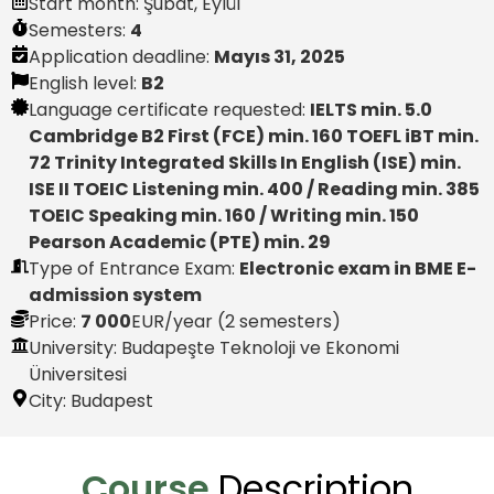
Start month:
Şubat
,
Eylül
Semesters:
4
Application deadline:
Mayıs 31, 2025
English level:
B2
Language certificate requested:
IELTS min. 5.0
Cambridge B2 First (FCE) min. 160 TOEFL iBT min.
72 Trinity Integrated Skills In English (ISE) min.
ISE II TOEIC Listening min. 400 / Reading min. 385
TOEIC Speaking min. 160 / Writing min. 150
Pearson Academic (PTE) min. 29
Type of Entrance Exam:
Electronic exam in BME E-
admission system
Price:
7 000
EUR
/year (2 semesters)
University: Budapeşte Teknoloji ve Ekonomi
Üniversitesi
City:
Budapest
Course
Description