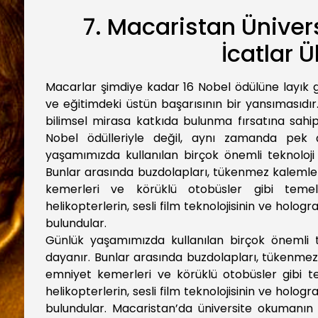
7. Macaristan Üniversi
İcatlar Ü
Macarlar şimdiye kadar 16 Nobel ödülüne layık g
ve eğitimdeki üstün başarısının bir yansımasıdı
bilimsel mirasa katkıda bulunma fırsatına sahip
Nobel ödülleriyle değil, aynı zamanda pek 
yaşamımızda kullanılan birçok önemli teknoloji 
Bunlar arasında buzdolapları, tükenmez kalemler
kemerleri ve körüklü otobüsler gibi temel
helikopterlerin, sesli film teknolojisinin ve hologr
bulundular.
Günlük yaşamımızda kullanılan birçok önemli te
dayanır. Bunlar arasında buzdolapları, tükenmez 
emniyet kemerleri ve körüklü otobüsler gibi te
helikopterlerin, sesli film teknolojisinin ve hologr
bulundular. Macaristan’da üniversite okumanın pr