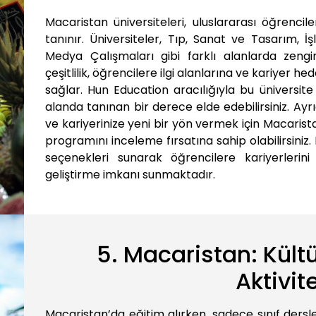
Macaristan üniversiteleri, uluslararası öğrenci
tanınır. Üniversiteler, Tıp, Sanat ve Tasarım, 
Medya Çalışmaları gibi farklı alanlarda zeng
çeşitlilik, öğrencilere ilgi alanlarına ve kariyer 
sağlar. Hun Education aracılığıyla bu üniversit
alanda tanınan bir derece elde edebilirsiniz. Ayrı
ve kariyerinize yeni bir yön vermek için Macarist
programını inceleme fırsatına sahip olabilirsiniz.
seçenekleri sunarak öğrencilere kariyerlerini ş
geliştirme imkanı sunmaktadır.
5. Macaristan: Kültü
Aktivit
Macaristan’da eğitim alırken, sadece sınıf dersl