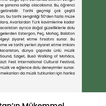
me şansına sahip olacaksınız. Bu, öğrenci
tirebilir. Tarihi geçmişi çok çeşitli
n, bu tarihi zenginliği 50’den fazla müze
lılara, Avarlardan Türk kavimlerine kadar
Macaristan ayrıca doğal güzelliklerle dolu
 bölgelerden Estergon, Peç, Mohaç, Balaton
geyi ziyaret etme fırsatını sunar. Bu
nme ve tarihi yerleri ziyaret etme imkanı
n Macaristan, dünya çapında ünlü müzik
n Sound, Sziget, Busó Walking of Mohács,
zt Fest International Cultural Festival,
e müzik ve eğlence dolu deneyimler sunar.
 mekanları da müzik tutkunları için harika
stan’ın Mükemmel