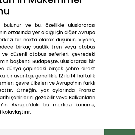
mu
bulunur ve bu, özellikle uluslararası
nın ortasında yer aldığı için diğer Avrupa
merkezi bir nokta olarak düşünün; Viyana,
sadece birkaç saatlik tren veya otobüs
ı ve düzenli otobüs seferleri, çevredeki
an’ın başkenti Budapeşte, uluslararası bir
ve dünya çapındaki birçok şehre direkt
ir avantajı, genellikle 12 ila 14 haftalık
emleri, çevre ülkeleri ve Avrupa’nın farklı
attır. Örneğin, yaz aylarında Fransız
tarihi şehirlerini gezebilir veya Balkanların
istan’ın Avrupa’daki bu merkezi konumu,
kolaylaştırır.