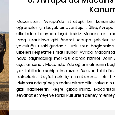
Konu
Macaristan, Avrupa’da stratejik bir konumda 
öğrenciler için büyük bir avantajdır. Ülke, Avrupa’
ülkelerine kolayca ulaşabilirsiniz. Macaristan’ı 
Prag, Bratislava gibi önemli Avrupa şehirleri 
yolculuğu uzaklığındadır. Hızlı tren bağlantılar
ülkeleri keşfetme fırsatı sunar. Ayrıca, Macarist
hava taşımacılığı merkezi olarak hizmet verir 
uçuşlar sunar. Macaristan’da eğitim almanın başka b
yaz tatillerine sahip olmanızdır. Bu uzun tatil dön
bölgelerini keşfetmek için mükemmel bir fırs
Rivierası’nda güneşin tadını çıkarabilir, İtalya’nın 
gizli hazinelerini keşfe çıkabilirsiniz. Macar
seyahat etmeyi ve farklı kültürleri deneyimlemeyi 