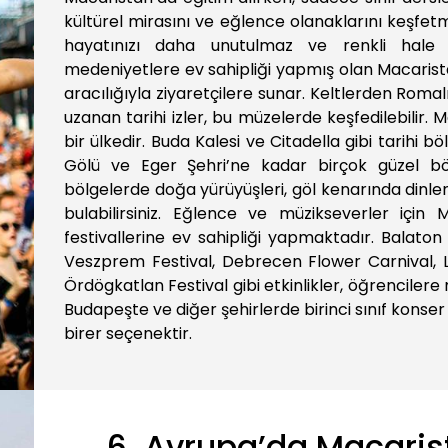
kültürel mirasını ve eğlence olanaklarını keşfet
hayatınızı daha unutulmaz ve renkli hale ge
medeniyetlere ev sahipliği yapmış olan Macarista
aracılığıyla ziyaretçilere sunar. Keltlerden Roma
uzanan tarihi izler, bu müzelerde keşfedilebilir. 
bir ülkedir. Buda Kalesi ve Citadella gibi tarihi
Gölü ve Eger Şehri’ne kadar birçok güzel böl
bölgelerde doğa yürüyüşleri, göl kenarında dinle
bulabilirsiniz. Eğlence ve müzikseverler içi
festivallerine ev sahipliği yapmaktadır. Balato
Veszprem Festival, Debrecen Flower Carnival, Lis
Ördögkatlan Festival gibi etkinlikler, öğrenciler
Budapeşte ve diğer şehirlerde birinci sınıf konser
birer seçenektir.
6. Avrupa’da Macari