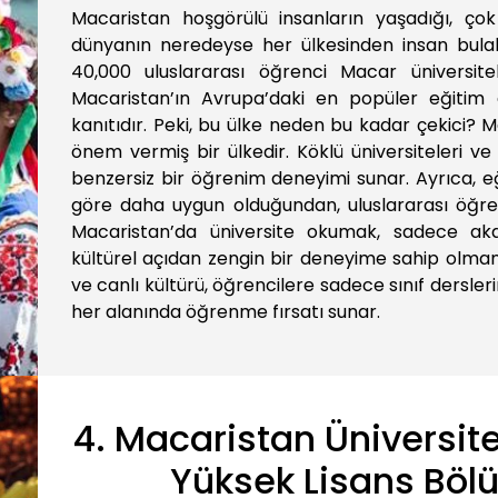
Macaristan hoşgörülü insanların yaşadığı, çok
dünyanın neredeyse her ülkesinden insan bulabi
40,000 uluslararası öğrenci Macar üniversite
Macaristan’ın Avrupa’daki en popüler eğitim 
kanıtıdır. Peki, bu ülke neden bu kadar çekici? 
önem vermiş bir ülkedir. Köklü üniversiteleri ve 
benzersiz bir öğrenim deneyimi sunar. Ayrıca, eğ
göre daha uygun olduğundan, uluslararası öğren
Macaristan’da üniversite okumak, sadece ak
kültürel açıdan zengin bir deneyime sahip olmanın
ve canlı kültürü, öğrencilere sadece sınıf dersl
her alanında öğrenme fırsatı sunar.
4. Macaristan Üniversite
Yüksek Lisans Böl