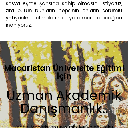
sosyalleşme şansına sahip olmasını istiyoruz,
zira bütün bunların hepsinin onların sorumlu
yetişkinler olmalarına yardımcı olacağına
inanıyoruz.
Macaristan Üniversite Eğitimi
İçin
Uzman Akademik
Danışmanlık..
Her biri Macaristan üniversiteleri ve bölümleri