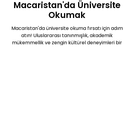
Macaristan'da Üniversite
Okumak
Macaristan'da üniversite okuma fırsatı için adım
atın! Uluslararası tanınmışlık, akademik
mükemmellik ve zengin kültürel deneyimleri bir
arada sunan bu ülkede eğitim almak için daha fazla
beklemeyin. Başvuru gereksinimlerini öğrenin ve
geleceğinizi şekillendirmek için şimdi başvurun!
Macaristan'da Eğitim
Macaristan'da üniversite okumak için 10 sebep!
Macaristan'da eğitim alarak uluslararası bir
deneyim yaşayabilir, yüksek kaliteli eğitim
fırsatlarına erişebilir ve bu Orta Avrupa ülkesinin