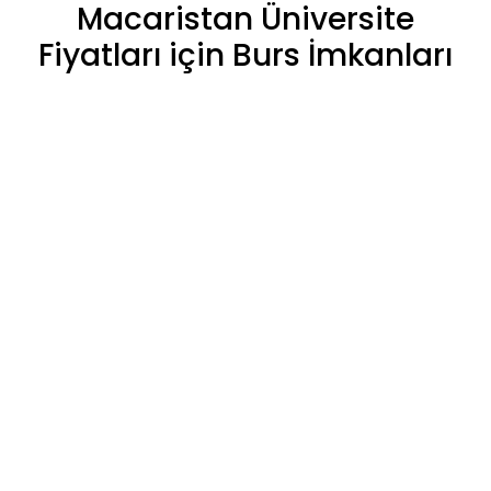
Macaristan Üniversite
Fiyatları için Burs İmkanları
Macaristan hükümeti ve birkaç
Macaristan
üniversite
si,
uluslararası öğrencilere
burs imkanları
sunarak öğrenim ücretlerinin tamamını veya bir
kısmını karşılayacak maddi destek sağlarlar.
Macaristan üniversite fiyatları üzerinden sağlanan
bu burs imkanları, öğrencilerin eğitim ücretlerinin
tamamını veya bir kısmını karşılayabilecek
kapasitededir Öğrenci bursları, lisans veya
lisansüstü eğitimini sürdüren herkes için önemli bir
maddi yükü hafifletme potansiyeline sahiptir. Burs
imkanlarıyla ilgili detaylı bilgi almak için, Macaristan
Eğitim ve Kültür Ataşeliği gibi kaynakları
inceleyebilir, ilgili üniversitenin web sitesini ziyaret
edebilir veya doğrudan bizimle iletişime
geçebilirsiniz.
Macaristan üniversite
başvuru