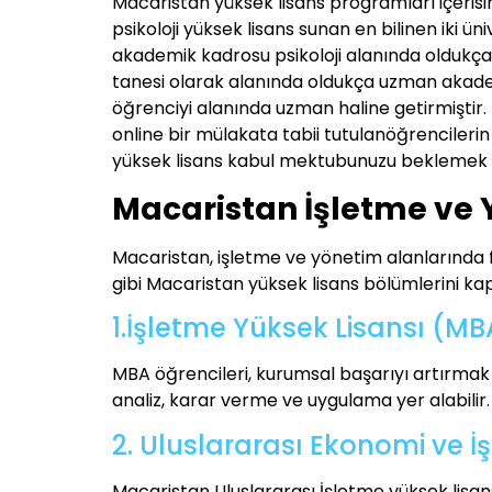
Macaristan yüksek lisans programları içerisi
psikoloji yüksek lisans sunan en bilinen iki ün
akademik kadrosu psikoloji alanında oldukça 
tanesi olarak alanında oldukça uzman akad
öğrenciyi alanında uzman haline getirmiştir. 
online bir mülakata tabii tutulanöğrencilerin
yüksek lisans kabul mektubunuzu beklemek k
Macaristan İşletme ve 
Macaristan, işletme ve yönetim alanlarında 
gibi Macaristan yüksek lisans bölümlerini k
1.İşletme Yüksek Lisansı (MB
MBA öğrencileri, kurumsal başarıyı artırmak i
analiz, karar verme ve uygulama yer alabilir.
2. Uluslararası Ekonomi ve İ
Macaristan Uluslararası İşletme yüksek lisans 