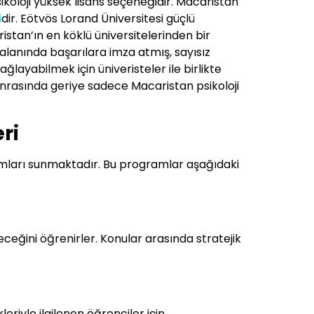
koloji yüksek lisans seçeneğidir. Macaristan
i
dir. Eötvös Lorand Üniversitesi güçlü
stan’ın en köklü üniversitelerinden bir
alanında başarılara imza atmış, sayısız
layabilmek için üniveristeler ile birlikte
 Sonrasında geriye sadece Macaristan psikoloji
ri
amları sunmaktadır. Bu programlar aşağıdaki
eceğini öğrenirler. Konular arasında stratejik
eriyle ilgilenen öğrenciler için