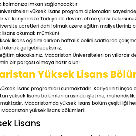
da kalmanıza imkan sağlanacaktır.
üniversiteleri yüksek lisans program diplomaları sayesin
ilir ve kariyerinize Türkiye’de devam etme şansı bulursunuz
iversite ücretleri dahil olmak üzere eğitim maliyetlerini
k lisans okumak mümkün!
sek lisans eğitimi alırken haftalık belirli saatlerde çal
 olarak gelişebileceksiniz.
 eğitim alacaksınız. Macaristan Üniversiteleri on yıllardır 
imin bir parçası olmaya hazır olun!
ristan Yüksek Lisans Bölü
de yüksek lisans programları sunmaktadır. Kariyerinizi inşaa
an yüksek lisans bölümleri arasında işletme, mühendislik, s
lmaktadır. Macaristan’da yüksek lisans bölüm çeşitliliği he
ı Macaristan yüksek lisans bölümleri:
sek Lisans