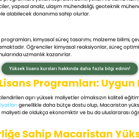
r, yapısal analiz, ulaşım mühendisliği, geoteknik mühendisl
 ele alabilecek donanıma sahip olurlar.
programları, kimyasal süreç tasarımı, malzeme bilimi, çevr
amaktadır. Öğrenciler kimyasal reaksiyonlar, süreç optim
konularında uzmanlık kazanırlar.
Yüksek lisans kursları hakkında daha fazla bilgi edinin!
isans Programları: Uygun Fi
kilendirilen aşırı yüksek maliyetler olmaksızın kaliteli eği
fiyatları
genellikle daha bütçe dostu olup, Macaristan yüks
am maliyeti de oldukça ekonomiktir ve bu da uluslararası ö
irliğe Sahip Macaristan Yük