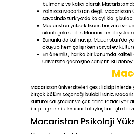
bulmanız ve kalıcı olarak Macaristan’
Yalnızca Macaristan değil, Macaristan 
sayesinde türkiye’de kolaylıkla iş bulab
Macaristan yüksek lisans başvuru ve ün
sıkıntı çekmeden Macaristan’da yükse
Bununla da kalmayıp, Macaristan’da yük
okuyup hem çalışırken sosyal ev kültürel
En önemlisi, harika bir konumda kaliteli
üniversite geçmişine sahiptir. Bu deney
Maca
Macaristan üniversiteleri çeşitli disiplinler
birçok bölüm seçeneği bulabilirsiniz. Macarist
kültürel çalışmalar ve çok daha fazlası yer a
bir program bulmasını kolaylaştırır. İşte baz
Macaristan Psikoloji Yük