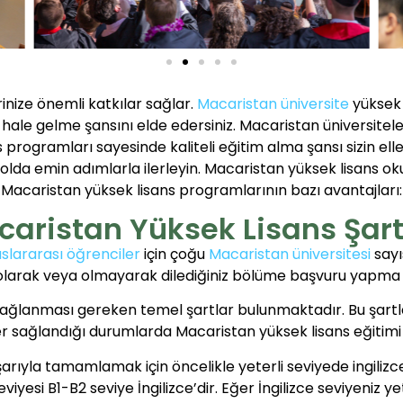
inize önemli katkılar sağlar.
Macaristan üniversite
yüksek 
an hale gelme şansını elde edersiniz. Macaristan üniversitel
 programları sayesinde kaliteli eğitim alma şansı sizin elle
yolda emin adımlarla ilerleyin. Macaristan yüksek lisans ok
Macaristan yüksek lisans programlarının bazı avantajları:
aristan Yüksek Lisans Şart
uslararası öğrenciler
için çoğu
Macaristan üniversitesi
sayı
 olarak veya olmayarak dilediğiniz bölüme başvuru yapma 
 sağlanması gereken temel şartlar bulunmaktadır. Bu şart
er sağlandığı durumlarda Macaristan yüksek lisans eğitimi 
şarıyla tamamlamak için öncelikle yeterli seviyede ingilizc
viyesi B1-B2 seviye İngilizce’dir. Eğer İngilizce seviyeniz y