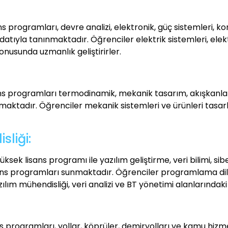
 programları, devre analizi, elektronik, güç sistemleri, kon
yla tanınmaktadır. Öğrenciler elektrik sistemleri, elektro
nusunda uzmanlık geliştirirler.
s programları termodinamik, mekanik tasarım, akışkanlar 
nmaktadır. Öğrenciler mekanik sistemleri ve ürünleri tas
isliği:
üksek lisans programı ile yazılım geliştirme, veri bilimi, si
ans programları sunmaktadır. Öğrenciler programlama dille
lım mühendisliği, veri analizi ve BT yönetimi alanlarındaki 
programları, yollar, köprüler, demiryolları ve kamu hizmetl