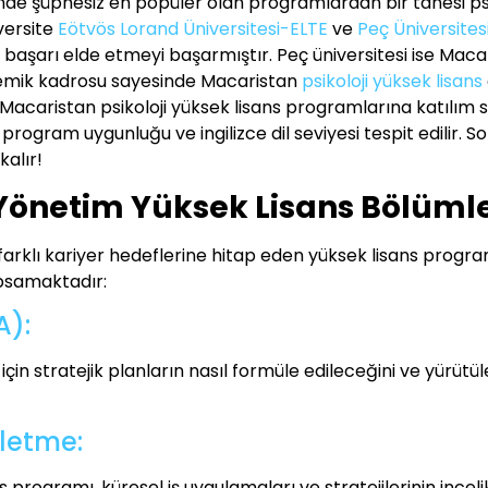
nde şüphesiz en popüler olan programlardan bir tanesi psi
iversite
Eötvös Lorand Üniversitesi-ELTE
ve
Peç Üniversites
başarı elde etmeyi başarmıştır. Peç üniversitesi ise Macari
emik kadrosu sayesinde Macaristan
psikoloji yüksek lisans
Macaristan psikoloji yüksek lisans programlarına katılım sağ
 program uygunluğu ve ingilizce dil seviyesi tespit edilir.
alır!
Yönetim Yüksek Lisans Bölümle
farklı kariyer hedeflerine hitap eden yüksek lisans progr
apsamaktadır:
A):
çin stratejik planların nasıl formüle edileceğini ve yürütül
şletme:
programı, küresel iş uygulamaları ve stratejilerinin incelikl