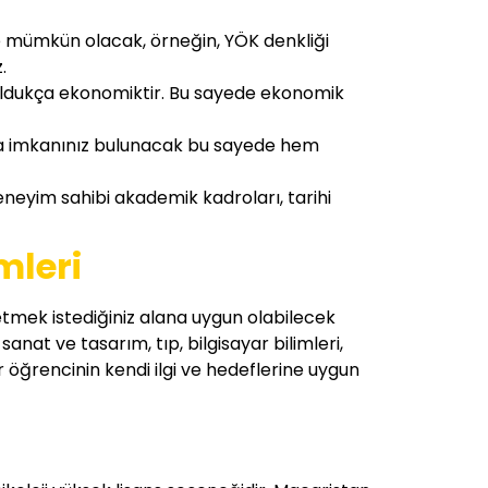
de mümkün olacak, örneğin, YÖK denkliği
.
z oldukça ekonomiktir. Bu sayede ekonomik
ışma imkanınız bulunacak bu sayede hem
deneyim sahibi akademik kadroları, tarihi
mleri
 etmek istediğiniz alana uygun olabilecek
anat ve tasarım, tıp, bilgisayar bilimleri,
r öğrencinin kendi ilgi ve hedeflerine uygun