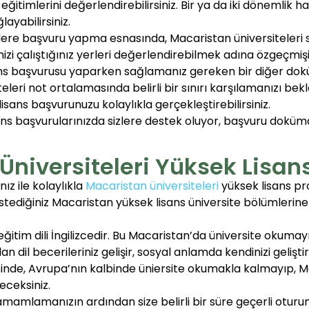
eğitimlerini değerlendirebilirsiniz. Bir ya da iki dönemlik h
ayabilirsiniz.
elere başvuru yapma esnasında, Macaristan üniversiteleri 
nizi çalıştığınız yerleri değerlendirebilmek adına özgeçmişin
ans başvurusu yaparken sağlamanız gereken bir diğer dokü
leri not ortalamasında belirli bir sınırı karşılamanızı bekl
ans başvurunuzu kolaylıkla gerçekleştirebilirsiniz.
ns başvurularınızda sizlere destek oluyor, başvuru doküman
Üniversiteleri Yüksek Lisans
ız ile kolaylıkla
Macaristan üniversiteleri
yüksek lisans pr
stediğiniz Macaristan yüksek lisans üniversite bölümlerine
eğitim dili İngilizcedir. Bu Macaristan’da üniversite okumay
n dil becerileriniz gelişir, sosyal anlamda kendinizi geliştiri
de, Avrupa’nın kalbinde üniersite okumakla kalmayıp, M
eceksiniz.
amamlamanızın ardından size belirli bir süre geçerli oturu