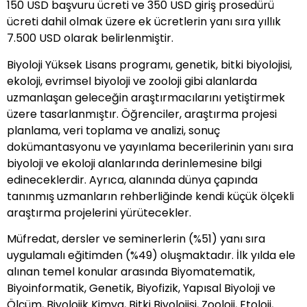
150 USD başvuru ücreti ve 350 USD giriş prosedürü
ücreti dahil olmak üzere ek ücretlerin yanı sıra yıllık
7.500 USD olarak belirlenmiştir.
Biyoloji Yüksek Lisans programı, genetik, bitki biyolojisi,
ekoloji, evrimsel biyoloji ve zooloji gibi alanlarda
uzmanlaşan geleceğin araştırmacılarını yetiştirmek
üzere tasarlanmıştır. Öğrenciler, araştırma projesi
planlama, veri toplama ve analizi, sonuç
dokümantasyonu ve yayınlama becerilerinin yanı sıra
biyoloji ve ekoloji alanlarında derinlemesine bilgi
edineceklerdir. Ayrıca, alanında dünya çapında
tanınmış uzmanların rehberliğinde kendi küçük ölçekli
araştırma projelerini yürütecekler.
Müfredat, dersler ve seminerlerin (%51) yanı sıra
uygulamalı eğitimden (%49) oluşmaktadır. İlk yılda ele
alınan temel konular arasında Biyomatematik,
Biyoinformatik, Genetik, Biyofizik, Yapısal Biyoloji ve
Ölçüm, Biyolojik Kimya, Bitki Biyolojisi, Zooloji, Etoloji,