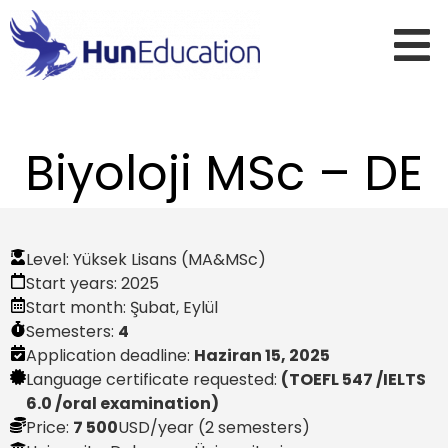
Biyoloji MSc – DE
Level:
Yüksek Lisans (MA&MSc)
Start years:
2025
Start month:
Şubat
,
Eylül
Semesters:
4
Application deadline:
Haziran 15, 2025
Language certificate requested:
(TOEFL 547 /IELTS
6.0 /oral examination)
Price:
7 500
USD
/year (2 semesters)