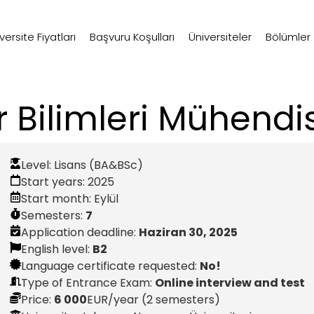
ersite Fiyatları
Başvuru Koşulları
Üniversiteler
Bölümler
r Bilimleri Mühendis
Level:
Lisans (BA&BSc)
Start years:
2025
Start month:
Eylül
Semesters:
7
Application deadline:
Haziran 30, 2025
English level:
B2
Language certificate requested:
No!
Type of Entrance Exam:
Online interview and test
Price:
6 000
EUR
/year (2 semesters)