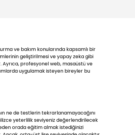
luşturma ve bakım konularında kapsamlı bir
lerinin geliştirilmesi ve yapay zeka gibi
r. Ayrıca, profesyonel web, masaüstü ve
amlarda uygulamak isteyen bireyler bu
ının ne de testlerin tekrarlanamayacağını
zce yeterlilik seviyeniz değerlendirilecek
den orada eğitim almak istediğinizi
 Ancak, orta-üst lise seviyesinde olacaktır.