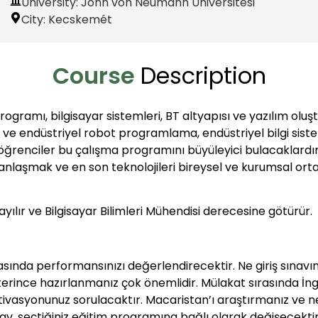
University: John von Neumann Üniversitesi
City:
Kecskemét
Course
Description
rogramı, bilgisayar sistemleri, BT altyapısı ve yazılım o
 ve endüstriyel robot programlama, endüstriyel bilgi sistem
öğrenciler bu çalışma programını büyüleyici bulacaklardı
laşmak ve en son teknolojileri bireysel ve kurumsal ort
yayılır ve Bilgisayar Bilimleri Mühendisi derecesine götürür.
asında performansınızı değerlendirecektir. Ne giriş sınav
ince hazırlanmanız çok önemlidir. Mülakat sırasında İngili
ivasyonunuz sorulacaktır. Macaristan’ı araştırmanız ve ne
av, seçtiğiniz eğitim programına bağlı olarak değişecektir.