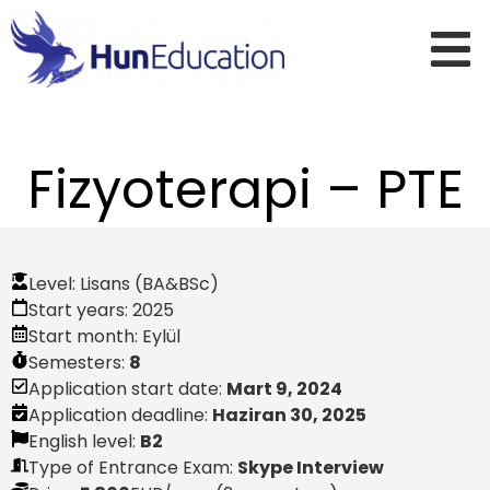
Fizyoterapi – PTE
Level:
Lisans (BA&BSc)
Start years:
2025
Start month:
Eylül
Semesters:
8
Application start date:
Mart 9, 2024
Application deadline:
Haziran 30, 2025
English level:
B2
Type of Entrance Exam:
Skype Interview