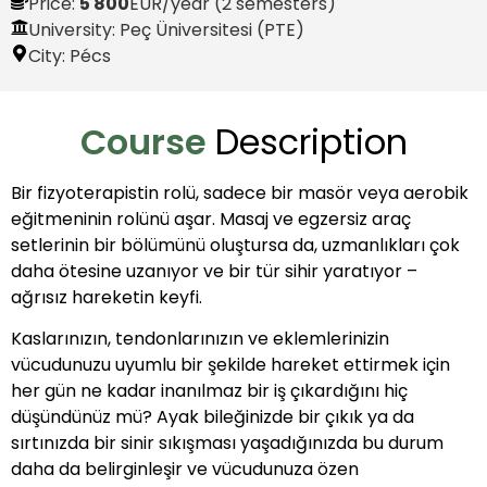
Price:
5 800
EUR
/year (2 semesters)
University: Peç Üniversitesi (PTE)
City:
Pécs
Course
Description
Bir fizyoterapistin rolü, sadece bir masör veya aerobik
eğitmeninin rolünü aşar. Masaj ve egzersiz araç
setlerinin bir bölümünü oluştursa da, uzmanlıkları çok
daha ötesine uzanıyor ve bir tür sihir yaratıyor –
ağrısız hareketin keyfi.
Kaslarınızın, tendonlarınızın ve eklemlerinizin
vücudunuzu uyumlu bir şekilde hareket ettirmek için
her gün ne kadar inanılmaz bir iş çıkardığını hiç
düşündünüz mü? Ayak bileğinizde bir çıkık ya da
sırtınızda bir sinir sıkışması yaşadığınızda bu durum
daha da belirginleşir ve vücudunuza özen