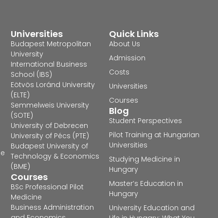
Universities
Quick Links
Budapest Metropolitan
About Us
University
Admission
International Business
Costs
School (IBS)
Eötvös Loránd University
Universities
(ELTE)
Courses
Semmelweis University
Blog
(SOTE)
Student Perspectives
University of Debrecen
Pilot Training at Hungarian
University of Pécs (PTE)
Universities
Budapest University of
he
Technology & Economics
Studying Medicine in
(BME)
Hungary
Courses
Master’s Education in
BSc Professional Pilot
Hungary
Medicine
Business Administration
University Education and
and Economics
Life in Hungary: What You