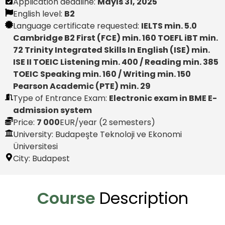
Application deadline:
Mayıs 31, 2025
English level:
B2
Language certificate requested:
IELTS min. 5.0
Cambridge B2 First (FCE) min. 160 TOEFL iBT min.
72 Trinity Integrated Skills In English (ISE) min.
ISE II TOEIC Listening min. 400 / Reading min. 385
TOEIC Speaking min. 160 / Writing min. 150
Pearson Academic (PTE) min. 29
Type of Entrance Exam:
Electronic exam in BME E-
admission system
Price:
7 000
EUR
/year (2 semesters)
University: Budapeşte Teknoloji ve Ekonomi
Üniversitesi
City:
Budapest
Course
Description