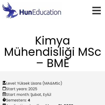
Kimya
Mühendisliği MSc
– BME
Level:
Yüksek Lisans (MA&MSc)
Start years:
2025
Start month:
Şubat
,
Eylül
Semesters:
4