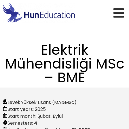
Elektrik
Mühendisliği MSc
– BME
Level:
Yüksek Lisans (MA&MSc)
Start years:
2025
Start month:
Şubat
,
Eylül
Semesters:
4