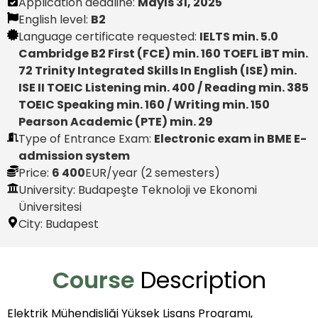
Application deadline:
Mayıs 31, 2025
English level:
B2
Language certificate requested:
IELTS min. 5.0
Cambridge B2 First (FCE) min. 160 TOEFL iBT min.
72 Trinity Integrated Skills In English (ISE) min.
ISE II TOEIC Listening min. 400 / Reading min. 385
TOEIC Speaking min. 160 / Writing min. 150
Pearson Academic (PTE) min. 29
Type of Entrance Exam:
Electronic exam in BME E-
admission system
Price:
6 400
EUR
/year (2 semesters)
University: Budapeşte Teknoloji ve Ekonomi
Üniversitesi
City:
Budapest
Course
Description
Elektrik Mühendisliği Yüksek Lisans Programı,