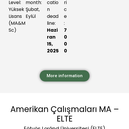
Level:
month:
catio
ri
Yüksek
Şubat
,
n
c
Lisans
Eylül
dead
e
(MA&M
line:
:
Sc)
Hazi
7
ran
0
15,
0
2025
0
More information
Amerikan Çalışmaları MA –
ELTE
Eötvös Loránd Üniversitesi (ELTE)