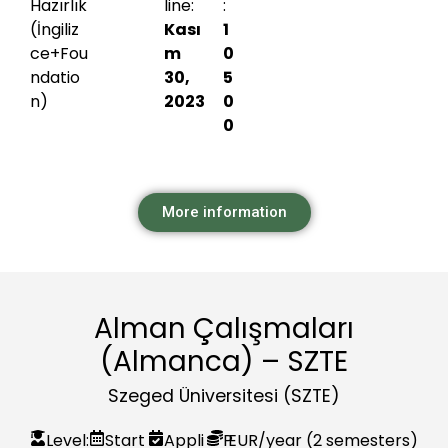
Hazırlık
line:
:
(İngiliz
Kası
1
ce+Fou
m
0
ndatio
30,
5
n)
2023
0
0
More information
Alman Çalışmaları
(Almanca) – SZTE
Szeged Üniversitesi (SZTE)
Level:
Start
Appli
P
EUR
/year (2 semesters)