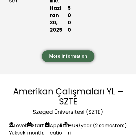
Sc)
line:
:
Hazi
5
ran
0
30,
0
2025
0
More information
Amerikan Çalışmaları YL –
SZTE
Szeged Üniversitesi (SZTE)
Level:
Start
Appli
P
EUR
/year (2 semesters)
Yüksek
month:
catio
ri