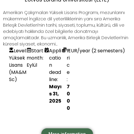
Amerikan Çalışmaları Yüksek Lisans Programı, mezunlarını
mükemmel İngilizce dil yeterliliklerinin yanı sıra Amerika
Birleşik Devletleri’nin tarihi, siyaseti, toplumu, kültürü, dili ve
edebiyatı hakkında özel bilgilerle donatmayı
amaçlamaktadır. Bu uzmanlık, Amerika Birleşik Devletleri’nin
küresel siyaset, ekonomi...
Level:
Start
Appli
P
EUR
/year (2 semesters)
Yüksek
month:
catio
ri
Lisans
Eylül
n
c
(MA&M
dead
e
Sc)
line:
:
Mayı
7
s 31,
0
2025
0
0