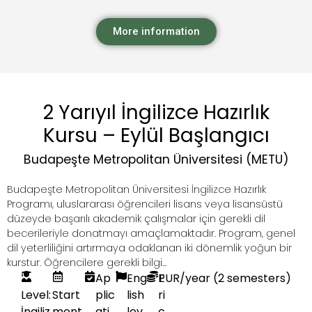
More information
2 Yarıyıl İngilizce Hazırlık
Kursu – Eylül Başlangıcı
Budapeşte Metropolitan Üniversitesi (METU)
Budapeşte Metropolitan Üniversitesi İngilizce Hazırlık
Programı, uluslararası öğrencileri lisans veya lisansüstü
düzeyde başarılı akademik çalışmalar için gerekli dil
becerileriyle donatmayı amaçlamaktadır. Program, genel
dil yeterliliğini artırmaya odaklanan iki dönemlik yoğun bir
kurstur. Öğrencilere gerekli bilgi...
Ap
Eng
P
EUR
/year (2 semesters)
Level:
Start
plic
lish
ri
İngiliz
mont
ati
lev
c