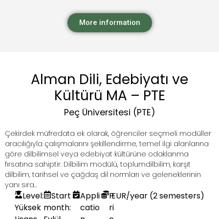
More information
Alman Dili, Edebiyatı ve
Kültürü MA – PTE
Peç Üniversitesi (PTE)
Çekirdek müfredata ek olarak, öğrenciler seçmeli modüller
aracılığıyla çalışmalarını şekillendirme, temel ilgi alanlarına
göre dilbilimsel veya edebiyat kültürüne odaklanma
fırsatına sahiptir. Dilbilim modülü, toplumdilbilim, karşıt
dilbilim, tarihsel ve çağdaş dil normları ve geleneklerinin
yanı sıra...
Level:
Start
Appli
P
EUR
/year (2 semesters)
Yüksek
month:
catio
ri