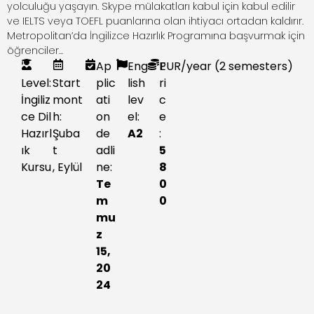
yolculuğu yaşayın. Skype mülakatları kabul için kabul edilir
ve IELTS veya TOEFL puanlarına olan ihtiyacı ortadan kaldırır.
Metropolitan’da İngilizce Hazırlık Programına başvurmak için
öğrenciler...
Ap
Eng
P
EUR
/year (2 semesters)
Level:
Start
plic
lish
ri
İngiliz
mont
ati
lev
c
ce Dil
h:
on
el:
e
Hazırl
Şuba
de
A2
:
ık
t
adli
5
Kursu
,
Eylül
ne:
8
Te
0
m
0
mu
z
15,
20
24