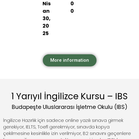
Nis
0
an
0
30,
20
25
More information
1 Yarıyıl İngilizce Kursu – IBS
Budapeşte Uluslararası İşletme Okulu (IBS)
İngilizce Hazırlık için sadece online yazılı sınava girmek
gerekiyor, IELTS, Toefl gerekmiyor, sınavda kopya
çekilmesine kesinlikle izin verilmiyor, B2 sınavını geçenlere