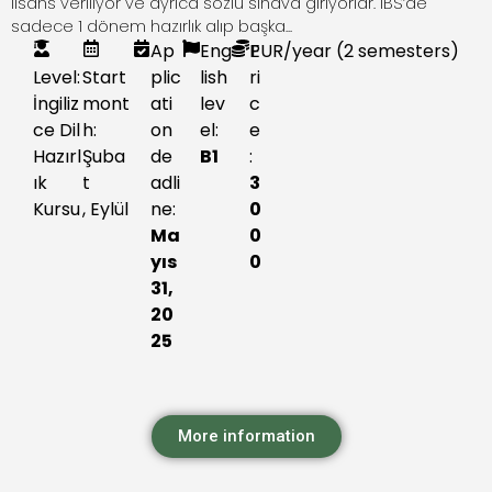
lisans veriliyor ve ayrıca sözlü sınava giriyorlar. IBS’de
sadece 1 dönem hazırlık alıp başka...
Ap
Eng
P
EUR
/year (2 semesters)
Level:
Start
plic
lish
ri
İngiliz
mont
ati
lev
c
ce Dil
h:
on
el:
e
Hazırl
Şuba
de
B1
:
ık
t
adli
3
Kursu
,
Eylül
ne:
0
Ma
0
yıs
0
31,
20
25
More information