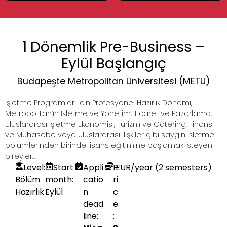
1 Dönemlik Pre-Business –
Eylül Başlangıç
Budapeşte Metropolitan Üniversitesi (METU)
İşletme Programları için Profesyonel Hazırlık Dönemi,
Metropolitan’ın İşletme ve Yönetim, Ticaret ve Pazarlama,
Uluslararası İşletme Ekonomisi, Turizm ve Catering, Finans
ve Muhasebe veya Uluslararası İlişkiler gibi saygın işletme
bölümlerinden birinde lisans eğitimine başlamak isteyen
bireyler...
Level:
Start
Appli
P
EUR
/year (2 semesters)
Bölüm
month:
catio
ri
Hazırlık
Eylül
n
c
dead
e
line:
: