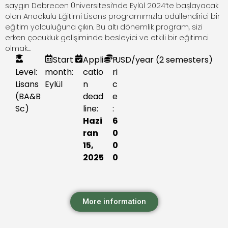
saygın Debrecen Üniversitesi’nde Eylül 2024’te başlayacak
olan Anaokulu Eğitimi Lisans programımızla ödüllendirici bir
eğitim yolculuğuna çıkın. Bu altı dönemlik program, sizi
erken çocukluk gelişiminde besleyici ve etkili bir eğitimci
olmak...
Start
Appli
P
USD
/year (2 semesters)
Level:
month:
catio
ri
Lisans
Eylül
n
c
(BA&B
dead
e
Sc)
line:
:
Hazi
6
ran
0
15,
0
2025
0
More information