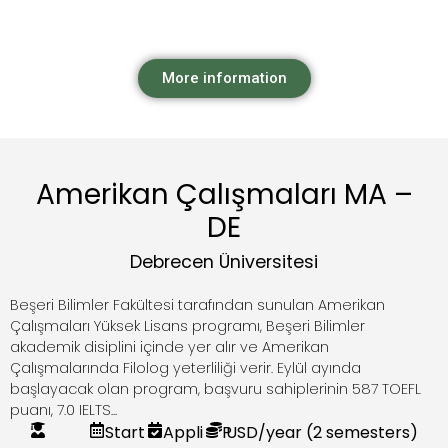
More information
Amerikan Çalışmaları MA –
DE
Debrecen Üniversitesi
Beşeri Bilimler Fakültesi tarafından sunulan Amerikan
Çalışmaları Yüksek Lisans programı, Beşeri Bilimler
akademik disiplini içinde yer alır ve Amerikan
Çalışmalarında Filolog yeterliliği verir. Eylül ayında
başlayacak olan program, başvuru sahiplerinin 587 TOEFL
puanı, 7.0 IELTS...
Start
Appli
P
USD
/year (2 semesters)