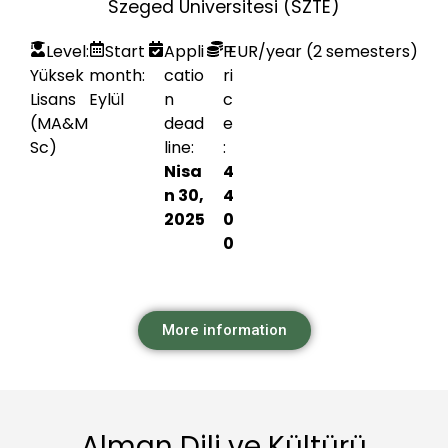
Szeged Üniversitesi (SZTE)
Level:
Start
Appli
P
EUR
/year (2 semesters)
Yüksek
month:
catio
ri
Lisans
Eylül
n
c
(MA&M
dead
e
Sc)
line:
:
Nisa
4
n 30,
4
2025
0
0
More information
Alman Dili ve Kültürü