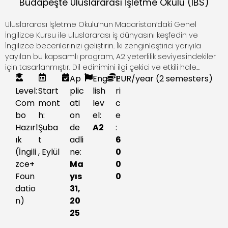
Budapeşte Uluslararası İşletme Okulu (IBS)
Uluslararası İşletme Okulu’nun Macaristan’daki Genel
İngilizce Kursu ile uluslararası iş dünyasını keşfedin ve
İngilizce becerilerinizi geliştirin. İki zenginleştirici yarıyıla
yayılan bu kapsamlı program, A2 yeterlilik seviyesindekiler
için tasarlanmıştır. Dil edinimini ilgi çekici ve etkili hale...
Ap
Eng
P
EUR
/year (2 semesters)
Level:
Start
plic
lish
ri
Com
mont
ati
lev
c
bo
h:
on
el:
e
Hazırl
Şuba
de
A2
:
ık
t
adli
6
(İngili
,
Eylül
ne:
0
zce+
Ma
0
Foun
yıs
0
datio
31,
n)
20
25