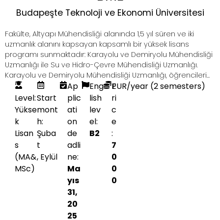
Budapeşte Teknoloji ve Ekonomi Üniversitesi
Fakülte, Altyapı Mühendisliği alanında 1,5 yıl süren ve iki
uzmanlık alanını kapsayan kapsamlı bir yüksek lisans
programı sunmaktadır: Karayolu ve Demiryolu Mühendisliği
Uzmanlığı ile Su ve Hidro-Çevre Mühendisliği Uzmanlığı.
Karayolu ve Demiryolu Mühendisliği Uzmanlığı, öğrencileri...
Ap
Eng
P
EUR
/year (2 semesters)
Level:
Start
plic
lish
ri
Yükse
mont
ati
lev
c
k
h:
on
el:
e
Lisan
Şuba
de
B2
:
s
t
adli
7
(MA&
,
Eylül
ne:
0
MSc)
Ma
0
yıs
0
31,
20
25