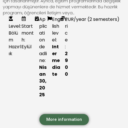
için tasarlanmıştır. Ayrıca, eğitim programlarında değişiklik
yapmayı düşünenlere de hizmet vermektedir. Bu hazırlık
programı, öğrencileri İletişim veya...
Ap
Eng
P
EUR
/year (2 semesters)
Level:
Start
plic
lish
ri
Bölü
mont
ati
lev
c
m
h:
on
el:
e
Hazırl
Eylül
de
Int
:
ık
adli
er
2
ne:
me
9
Nis
dia
0
an
te
0
30,
20
25
More information