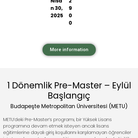
Nisa
2
n 30,
9
2025
0
0
More information
1 Dönemlik Pre-Master – Eylül
Başlangıç
Budapeşte Metropolitan Üniversitesi (METU)
METU’deki Pre-Master’s programı, bir Yüksek Lisans
programına devam etmek isteyen ancak lisans
eğitimlerine dayalı giriş koşullarını karşılamayan öğrenciler