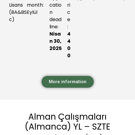
Lisans
month:
catio
ri
(BA&BS
Eylül
n
c
c)
dead
e
line:
:
Nisa
4
n 30,
4
2025
0
0
More information
Alman Çalışmaları
(Almanca) YL – SZTE