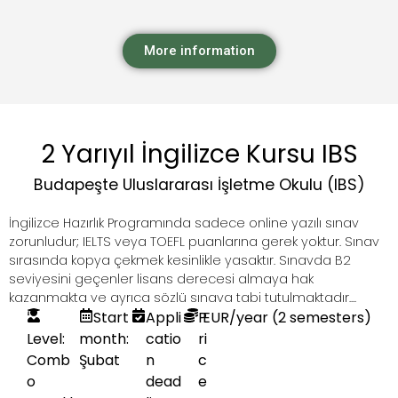
More information
2 Yarıyıl İngilizce Kursu IBS
Budapeşte Uluslararası İşletme Okulu (IBS)
İngilizce Hazırlık Programında sadece online yazılı sınav
zorunludur; IELTS veya TOEFL puanlarına gerek yoktur. Sınav
sırasında kopya çekmek kesinlikle yasaktır. Sınavda B2
seviyesini geçenler lisans derecesi almaya hak
kazanmakta ve ayrıca sözlü sınava tabi tutulmaktadır....
Start
Appli
P
EUR
/year (2 semesters)
Level:
month:
catio
ri
Comb
Şubat
n
c
o
dead
e