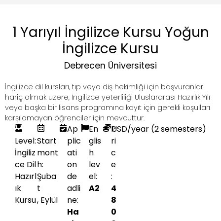
1 Yarıyıl İngilizce Kursu Yoğun
İngilizce Kursu
Debrecen Üniversitesi
İngilizce dil kursları, tıp veya diş hekimliği için başvuranlar
hariç olmak üzere, İngilizce yeterliliği Uluslararası Hazırlık Yılı
veya başka bir lisans programına kayıt için gerekli koşulları
karşılamayan öğrenciler için mevcuttur.
Ap
En
P
USD
/year (2 semesters)
Level:
Start
plic
glis
ri
İngiliz
mont
ati
h
c
ce Dil
h:
on
lev
e
Hazırl
Şuba
de
el:
:
ık
t
adli
A2
4
Kursu
,
Eylül
ne:
8
Ha
0