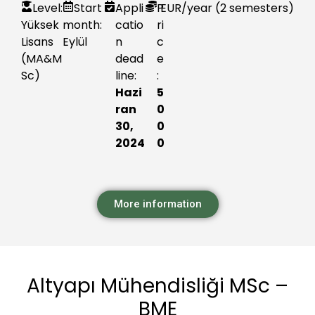
Level:
Start
Appli
P
EUR
/year (2 semesters)
Yüksek
month:
catio
ri
Lisans
Eylül
n
c
(MA&M
dead
e
Sc)
line:
:
Hazi
5
ran
0
30,
0
2024
0
More information
Altyapı Mühendisliği MSc –
BME