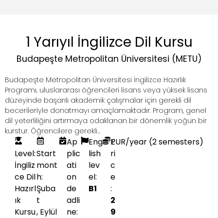
1 Yarıyıl İngilizce Dil Kursu
Budapeşte Metropolitan Üniversitesi (METU)
Budapeşte Metropolitan Üniversitesi İngilizce Hazırlık
Programı, uluslararası öğrencileri lisans veya yüksek lisans
düzeyinde başarılı akademik çalışmalar için gerekli dil
becerileriyle donatmayı amaçlamaktadır. Program, genel
dil yeterliliğini artırmaya odaklanan bir dönemlik yoğun bir
kurstur. Öğrencilere gerekli...
Ap
Eng
P
EUR
/year (2 semesters)
Level:
Start
plic
lish
ri
İngiliz
mont
ati
lev
c
ce Dil
h:
on
el:
e
Hazırl
Şuba
de
B1
:
ık
t
adli
2
Kursu
,
Eylül
ne:
9