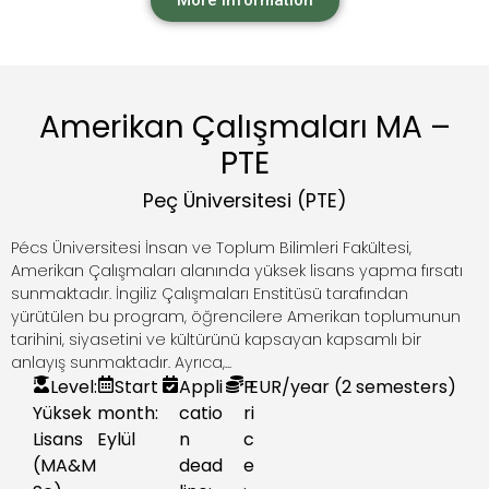
More information
Amerikan Çalışmaları MA –
PTE
Peç Üniversitesi (PTE)
Pécs Üniversitesi İnsan ve Toplum Bilimleri Fakültesi,
Amerikan Çalışmaları alanında yüksek lisans yapma fırsatı
sunmaktadır. İngiliz Çalışmaları Enstitüsü tarafından
yürütülen bu program, öğrencilere Amerikan toplumunun
tarihini, siyasetini ve kültürünü kapsayan kapsamlı bir
anlayış sunmaktadır. Ayrıca,...
Level:
Start
Appli
P
EUR
/year (2 semesters)
Yüksek
month:
catio
ri
Lisans
Eylül
n
c
(MA&M
dead
e