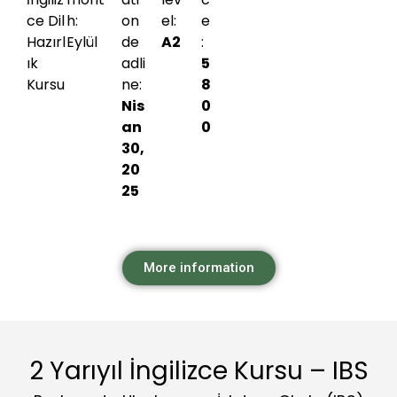
ce Dil
h:
on
el:
e
Hazırl
Eylül
de
A2
:
ık
adli
5
Kursu
ne:
8
Nis
0
an
0
30,
20
25
More information
2 Yarıyıl İngilizce Kursu – IBS