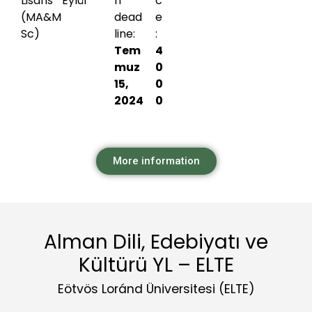
Lisans
Eylül
n
c
(MA&M
dead
e
Sc)
line:
:
Tem
4
muz
0
15,
0
2024
0
More information
Alman Dili, Edebiyatı ve
Kültürü YL – ELTE
Eötvös Loránd Üniversitesi (ELTE)