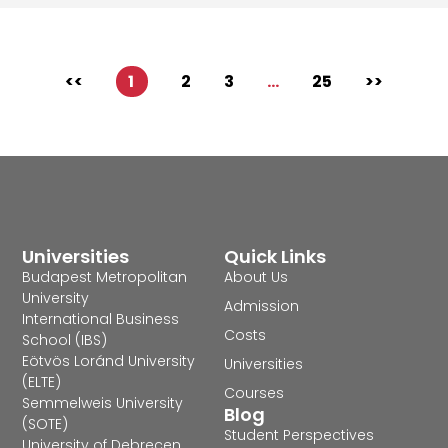
<<
1
2
3
…
25
>>
Universities
Quick Links
Budapest Metropolitan
About Us
University
Admission
International Business
Costs
School (IBS)
Eötvös Loránd University
Universities
(ELTE)
Courses
Semmelweis University
Blog
(SOTE)
Student Perspectives
University of Debrecen