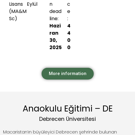
Lisans
Eylül
n
c
(MA&M
dead
e
Sc)
line:
:
Hazi
4
ran
4
30,
0
2025
0
More information
Anaokulu Eğitimi – DE
Debrecen Üniversitesi
Macaristan’ın büyüleyici Debrecen şehrinde bulunan