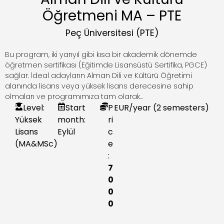
Öğretmeni MA – PTE
Peç Üniversitesi (PTE)
Bu program, iki yarıyıl gibi kısa bir akademik dönemde
öğretmen sertifikası (Eğitimde Lisansüstü Sertifika, PGCE)
sağlar. İdeal adayların Alman Dili ve Kültürü Öğretimi
alanında lisans veya yüksek lisans derecesine sahip
olmaları ve programımıza tam olarak...
Level:
Start
P
EUR
/year (2 semesters)
Yüksek
month:
ri
Lisans
Eylül
c
(MA&MSc)
e
:
7
0
0
0